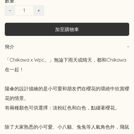
數量
−
+
加至購物車
簡介
−
「Chiikawa x Wpc。」無論下雨天或晴天，都和Chiikawa
在一起！

陽傘的設計描繪的是小可愛和朋友們在櫻花的環繞中欣賞櫻
花的情景。

有兩種顏色可供選擇：淡粉紅色和白色，點綴著櫻花。

除了大家熟悉的小可愛、小八貓、兔兔等人氣角色外，飛鼠