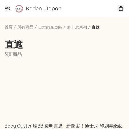
Kaden_Japan
首頁
/
所有商品
/
/
/
日本雨傘專區
迪士尼系列
直遮
直遮
3項 商品
Baby Oyster 蠔BB 透明直遮
新圖案！迪士尼 印刷精緻藝