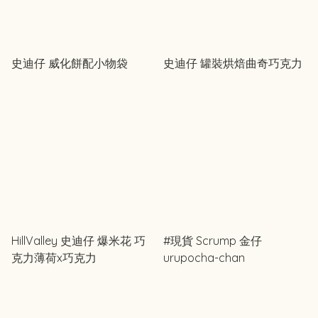
史迪仔 威化餅配小物袋
史迪仔 罐裝烘焙曲奇巧克力
HillValley 史迪仔 爆米花 巧
#現貨 Scrump 金仔
克力薄荷x巧克力
urupocha-chan