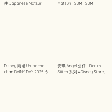
件 Japanese Matsuri
Matsuri TSUM TSUM
Disney 雨褸 Urupocha-
安琪 Angel 公仔 - Denim
chan RAINY DAY 2025 うる
Stitch 系列 #Disney Store.jp
ぽちゃちゃん
獨家商品