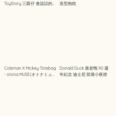
ToyStory 三眼仔 會說話的小
造型抱枕
夜燈 房間燈光
Coleman X Mickey Totebag
Donald Duck 唐老鴨 90 週
- otona MUSE(オトナミュー
年紀念 迪士尼 部屋小夜燈
ズ) 2025年7月号