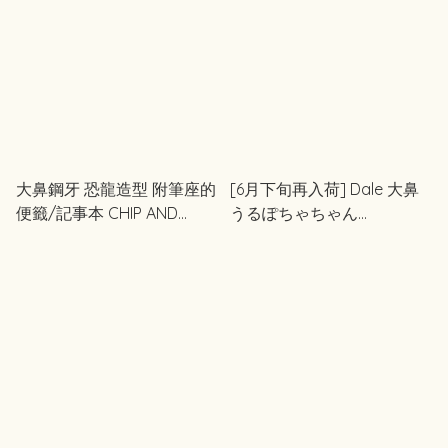
大鼻鋼牙 恐龍造型 附筆座的
[6月下旬再入荷] Dale 大鼻
便籤/記事本 CHIP AND
うるぽちゃちゃん
DALE COLLECTION 生日恐
Urupocha-chan
龍造型系列