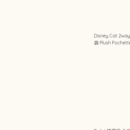
Disney Cat 2
袋 Plush Pochett