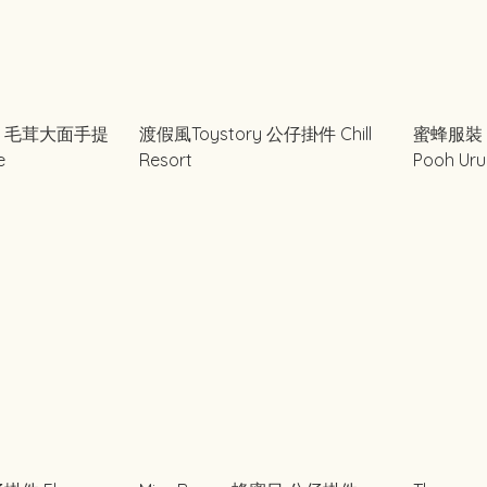
way 毛茸大面手提
渡假風Toystory 公仔掛件 Chill
蜜蜂服裝 小
e
Resort
Pooh U
ゃちゃん