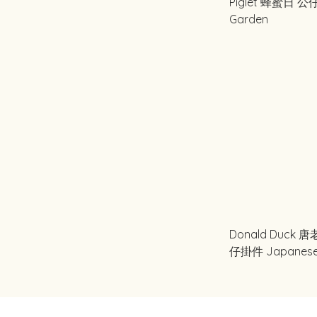
Piglet 蜂蜜日 公
Garden
Donald Duck
仔掛件 Japanese 