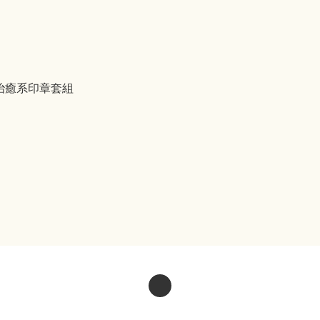
溫馨治癒系印章套組