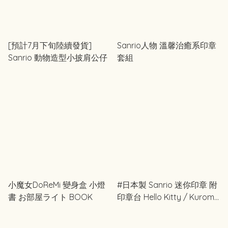
[預計7月下旬陸續發貨]
Sanrio人物 溫馨治癒系印章
Sanrio 動物造型小披肩公仔
套組
小魔女DoReMi 變身盒 小燈
#日本製 Sanrio 迷你印章 附
書 お部屋ライト BOOK
印章台 Hello Kitty / Kuromi
/ My Melody / 布甸狗 / 玉桂
狗 / Marron Cream