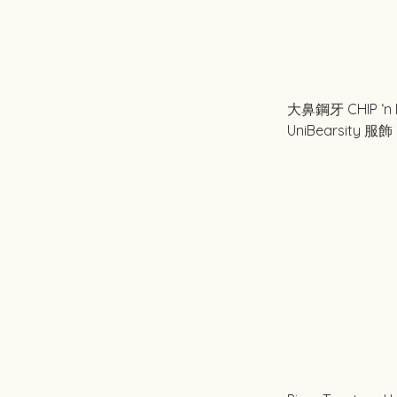
大鼻鋼牙 CHIP ‘n DALE 80 years
UniBearsity 服飾