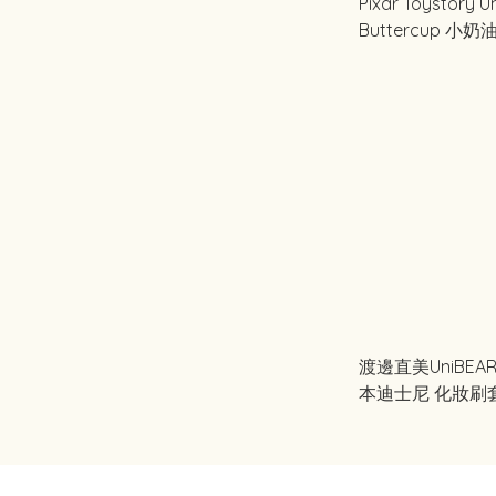
Pixar Toystory U
Buttercup 小奶
仔
渡邊直美UniBEAR
本迪士尼 化妝刷