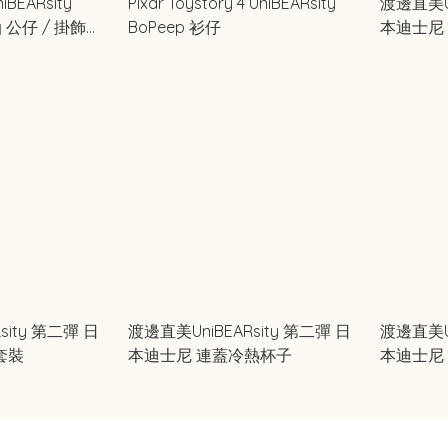
niBEARsity
Pixar Toystory 4 UniBEARsity
渡邊直美Un
油 公仔 / 掛飾公
BoPeep 衫仔
本迪士尼 P
sity 第二彈 日
渡邊直美UniBEARsity 第二彈 日
渡邊直美Un
套裝
本迪士尼 連蓋冷熱杯子
本迪士尼