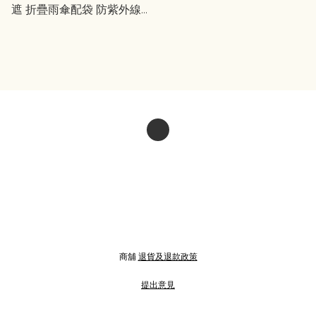
遮 折疊雨傘配袋 防紫外線
遮光 晴雨兼用 RAINY DAY
商舖
退貨及退款政策
提出意見