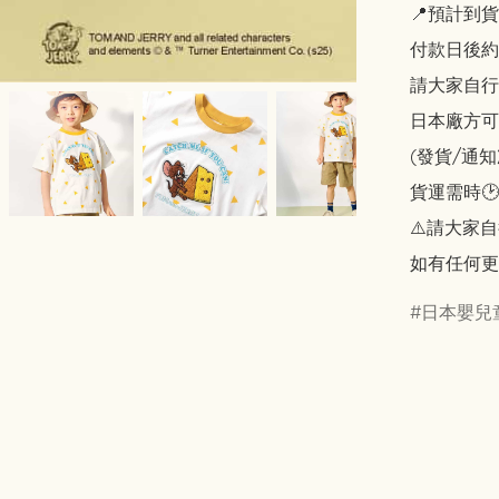
📍預計到貨
付款日後約2
請大家自行斟酌
日本廠方可
(發貨/通
貨運需時🕑
⚠️請大家自
如有任何更
日本嬰兒