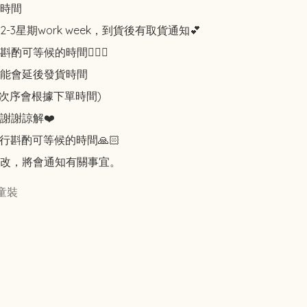
時間

-3星期work week，到貨後有取貨通知💕

可等候的時間🙇🏻‍♀️

能會延後發貨時間

知次序會根據下單時間)

謝謝諒解❤️

行斟酌可等候的時間🙏🏻

改，將會通知有關事宜。
童裝