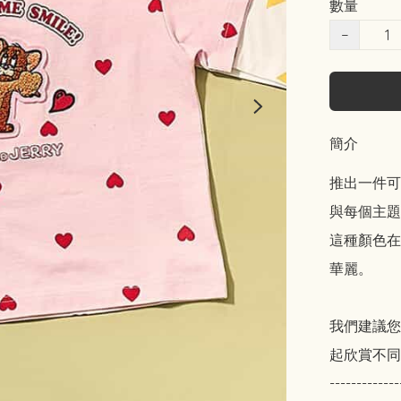
數量
−
簡介
推出一件可愛
與每個主題
這種顏色在
華麗。

我們建議您
起欣賞不同
-------------