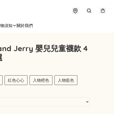
購物須知
關於我們
and Jerry 嬰兒兒童襪款 4
選
紅色心心
入物橙色
人物藍色