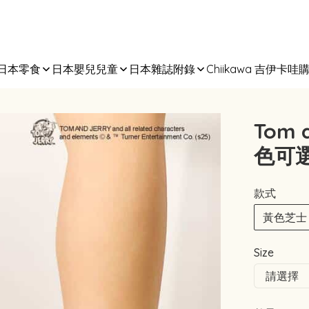
日本零食
日本嬰兒兒童
日本雜誌附錄
Chiikawa 吉伊卡哇
Tom 
色可
款式
黃色芝士
Size