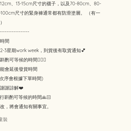
-12cm、13-15cm尺寸的襪子，以及70-80cm、80-
0-100cm尺寸的緊身褲通常都有防滑塗層。 （有一
）

-----------------

時間

-3星期work week，到貨後有取貨通知💕

可等候的時間🙇🏻‍♀️

能會延後發貨時間

知次序會根據下單時間)

謝謝諒解❤️

行斟酌可等候的時間🙏🏻

改，將會通知有關事宜。
童裝