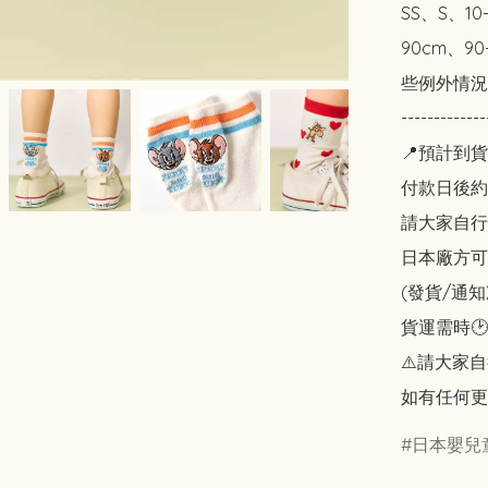
SS、S、10
90cm、9
些例外情況
-------------
📍預計到貨
付款日後約2
請大家自行斟酌
日本廠方可
(發貨/通
貨運需時🕑
⚠️請大家自
如有任何更
日本嬰兒