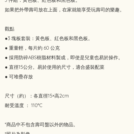
如果把外帶壽司放在上面，在家就能享受玩壽司的樂趣。

觀點

●3 塊板套裝：黃色板、紅色板和黑色板。

● 重量輕，每片約 60 公克

● 採用防碎ABS樹脂材料製成，即使是兒童也易於操作。

● 直徑15公分。易於使用的尺寸，適合盛裝配菜

● 可堆疊存放

尺寸（約）：各直徑15×高2cm

耐受溫度 ： 110°C

*商品中不包含壽司盤以外的物品。

*照片為影像。
