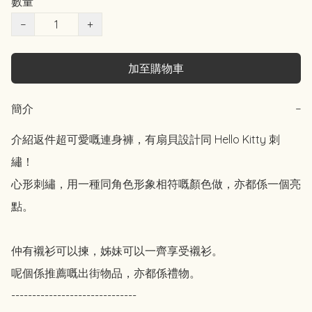
數量
−
+
加至購物車
簡介
−
介紹返件超可愛嘅連身褲，有扇貝設計同 Hello Kitty 刺
繡！

心形刺繡，用一種同角色形象相符嘅顏色做，亦都係一個亮
點。

仲有襯衫可以揀，姊妹可以一齊享受襯衫。

呢個係推薦嘅出街物品，亦都係禮物。

------------------------------
