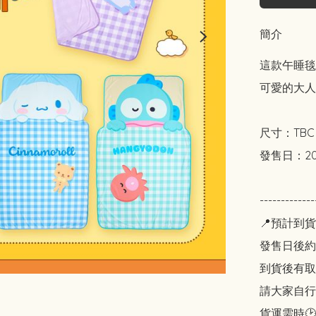
簡介
這款午睡毯
可愛的大人
尺寸：TBC 
發售日：2025
----------
📍預計到貨
發售日後約2
到貨後有取貨
請大家自行斟酌
貨運需時🕑