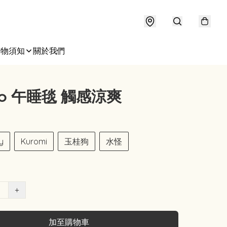
購物須知
關於我們
rio 午睡毯 觸感涼爽
ty
Kuromi
玉桂狗
水怪
+
加至購物車