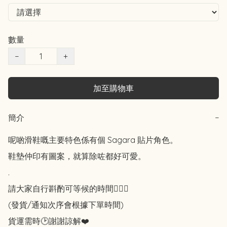
數量
−
+
加至購物車
簡介
−
呢啲滑鞋嘅主要特色係有個 Sagara 貼片角色。

鞋墊仲印有圖案，就算除咗都好可愛。

.

請大家自行斟酌可等候的時間🙇🏻‍♀️

(發貨/通知次序會根據下單時間)

貨運需時🕑謝謝諒解❤️
