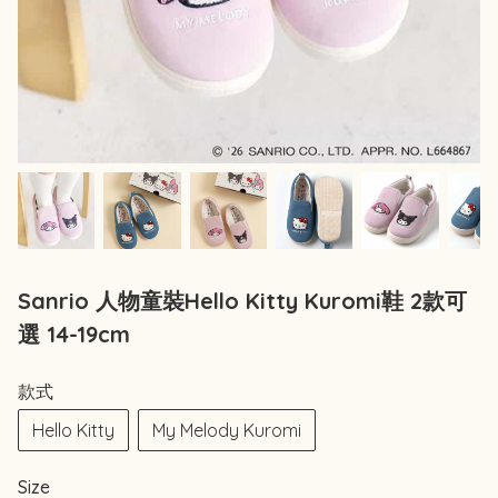
Sanrio 人物童裝Hello Kitty Kuromi鞋 2款可
選 14-19cm
款式
Hello Kitty
My Melody Kuromi
Size