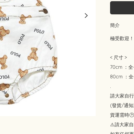
簡介
極受歡迎！
< 尺寸 >

70cm ：全
80cm ：全
.

請大家自行斟酌
(發貨/通
貨運需時🕑
⚠️請大家自