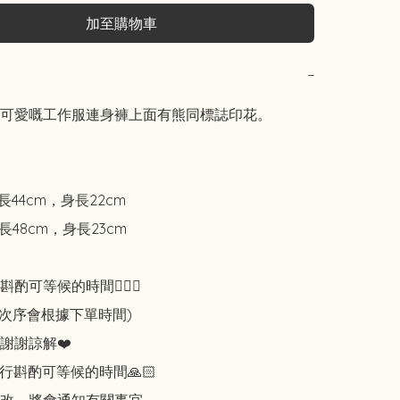
加至購物車
−
可愛嘅工作服連身褲上面有熊同標誌印花。

長44cm，身長22cm

長48cm，身長23cm

可等候的時間🙇🏻‍♀️

知次序會根據下單時間)

謝謝諒解❤️

行斟酌可等候的時間🙏🏻
