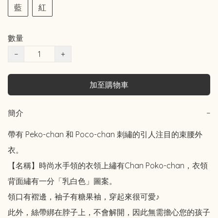
藍
紅
數量
−
+
加至購物車
簡介
−
帶有 Peko-chan 和 Poco-chan 刺繡的引人注目的束腰外
衣。

【名稱】時尚水手領的衣領上繡有Chan Poko-chan，衣領
背面繡有一分「乳白色」圖案。

領口有褶邊，袖子有糖果袖，穿起來很可愛♪

此外，絲帶綁在脖子上，不會解開，因此無需擔心您的孩子