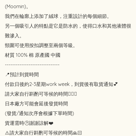
(Moomin)。

我們在輪廓上添加了絨球，注重設計的每個細節。

另一個吸引人的特點是它是防水的，使得口水和其他液體很
難滲入。

頸圍可使用按扣調整至兩個等級。

材質 100% 棉 原產國 中國

------------------------------

📍預計到貨時間

付款日後約2-3星期work week，到貨後有取貨通知💕

請大家自行斟酌可等候的時間🙇🏻‍♀️

日本廠方可能會延後發貨時間

(發貨/通知次序會根據下單時間)

貨運需時🕑謝謝諒解❤️

⚠️請大家自行斟酌可等候的時間🙏🏻
