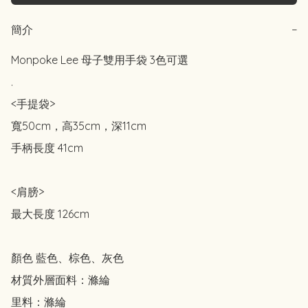
簡介
−
Monpoke Lee 母子雙用手袋 3色可選

.

<手提袋>

寬50cm，高35cm，深11cm

手柄長度 41cm

<肩膀>

最大長度 126cm

顏色 藍色、棕色、灰色

材質外層面料：滌綸

里料：滌綸
