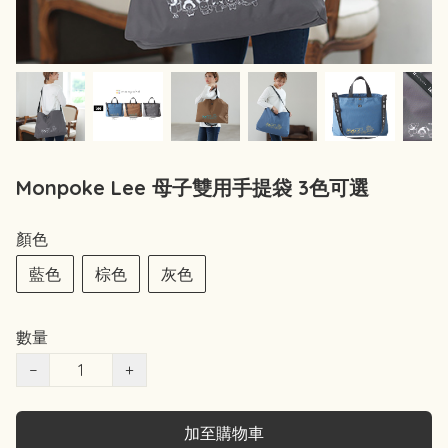
Monpoke Lee 母子雙用手提袋 3色可選
顏色
藍色
棕色
灰色
數量
−
+
加至購物車