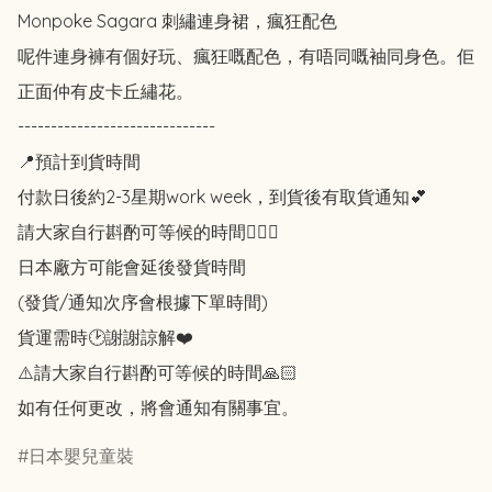
Monpoke Sagara 刺繡連身裙，瘋狂配色

呢件連身褲有個好玩、瘋狂嘅配色，有唔同嘅袖同身色。佢
正面仲有皮卡丘繡花。

------------------------------

📍預計到貨時間

付款日後約2-3星期work week，到貨後有取貨通知💕

請大家自行斟酌可等候的時間🙇🏻‍♀️

日本廠方可能會延後發貨時間

(發貨/通知次序會根據下單時間)

貨運需時🕑謝謝諒解❤️

⚠️請大家自行斟酌可等候的時間🙏🏻

如有任何更改，將會通知有關事宜。
日本嬰兒童裝