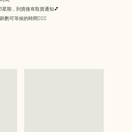
3星期，到貨後有取貨通知💕

酌可等候的時間🙇🏻‍♀️