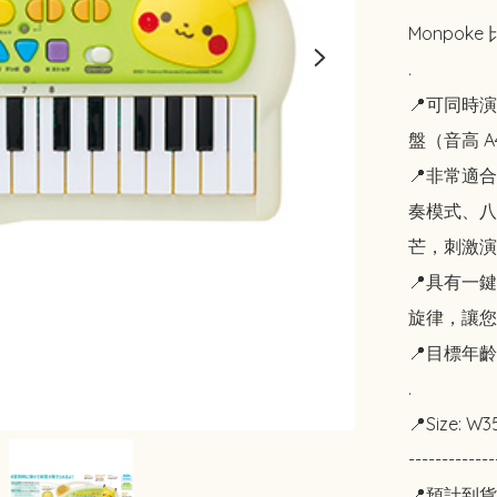
Monpoke
.

📍可同時
盤（音高 A4 
📍非常適
奏模式、八
芒，刺激演
📍具有一
旋律，讓您
📍目標年齡
.

📍Size: W35
-------------
📍預計到貨