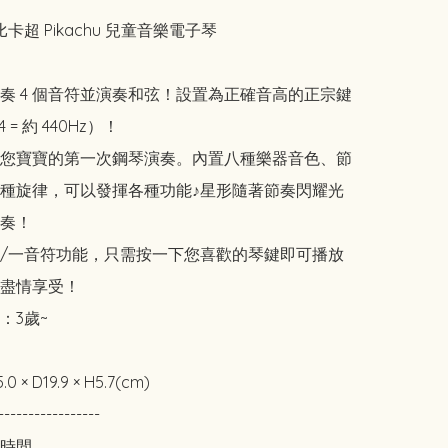
 比卡超 Pikachu 兒童音樂電子琴

演奏 4 個音符並演奏和弦！設置為正確音高的正宗鍵
= 約 440Hz）！

合您寶寶的第一次鋼琴演奏。內置八種樂器音色、節
種旋律，可以發揮各種功能♪星形隨著節奏閃耀光
奏！

鍵/一音符功能，只需按一下您喜歡的琴鍵即可播放
盡情享受！

：3歲~

.0 × D19.9 × H5.7(cm)

-----------------

時間
