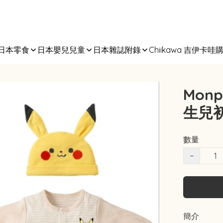
日本零食
日本嬰兒兒童
日本雜誌附錄
Chiikawa 吉伊卡哇
Monp
生兒初
數量
−
簡介