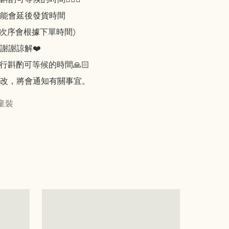
能會延後發貨時間

知次序會根據下單時間)

謝謝諒解❤️

行斟酌可等候的時間🙏🏻

改，將會通知有關事宜。
童裝