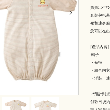
寶寶出生後
套裝包括基
裙和連身服
您可以在出
[產品內容]

·帽子

・短褲

・組合內衣

・洋裝、連
-------------
📍預計到貨
付款日後約2
請大家自行斟酌