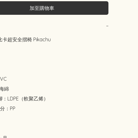
加至購物車
−
比卡超安全摺椅 Pikachu 

VC

海綿

：LDPE（軟聚乙烯）

：PP
