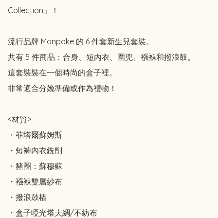
Collection」！

流行品牌 Monpoke 的 6 件套新生兒套裝。

共有 5 件商品：合身、短內衣、圍兜、襁褓和撥浪鼓。

這套裝裝在一個時尚的盒子裡。

非常適合分娩準備或作為禮物！

<材質>

・菲塔爾蘇姆斯

・短褲內衣銑削

・豬圈：蘇穆蘇

・襁褓雙層紗布

・撥浪鼓樁

・盒子啞光塔夫綢/不紡布
