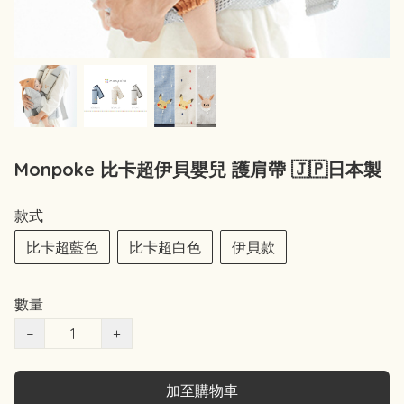
Monpoke 比卡超伊貝嬰兒 護肩帶 🇯🇵日本製
款式
比卡超藍色
比卡超白色
伊貝款
數量
−
+
加至購物車