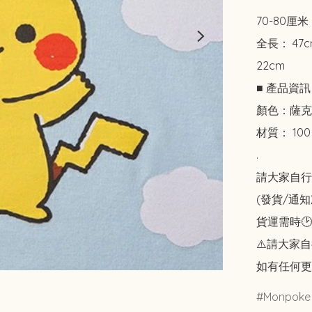
70-80厘米

全長： 47
22cm

■ 產品資訊

顏色：薩克
材質： 100 
.

請大家自行斟酌
(發貨/通
貨運需時🕑
⚠️請大家自
如有任何更
Monpoke