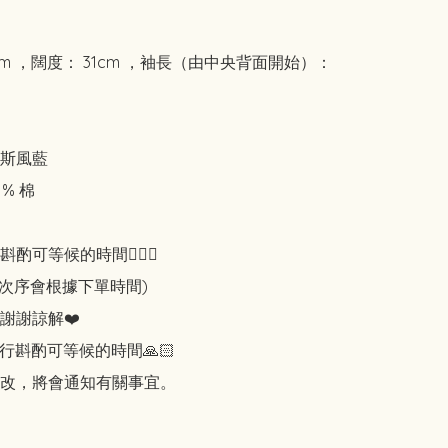
cm ，闊度： 31cm ，袖長（由中央背面開始）： 
斯風藍

% 棉

可等候的時間🙇🏻‍♀️

知次序會根據下單時間)

謝謝諒解❤️

行斟酌可等候的時間🙏🏻

改，將會通知有關事宜。