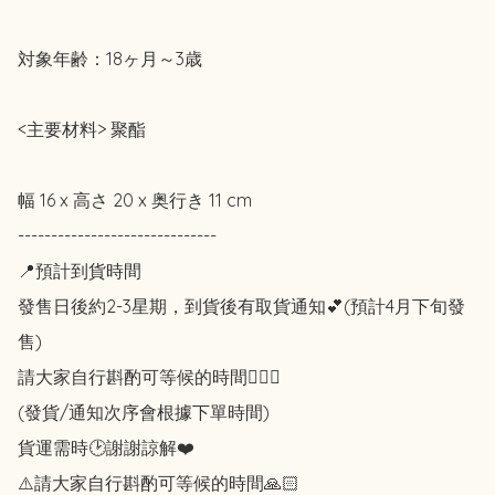
対象年齢：18ヶ月～3歳

<主要材料> 聚酯

幅 16 x 高さ 20 x 奥行き 11 cm

------------------------------

📍預計到貨時間

發售日後約2-3星期，到貨後有取貨通知💕(預計4月下旬發
售)

請大家自行斟酌可等候的時間🙇🏻‍♀️

(發貨/通知次序會根據下單時間)

貨運需時🕑謝謝諒解❤️

⚠️請大家自行斟酌可等候的時間🙏🏻
