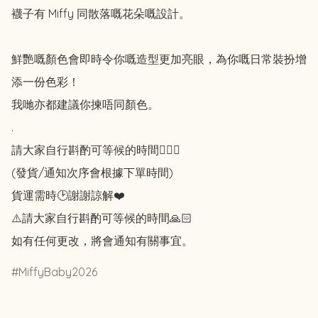
襪子有 Miffy 同散落嘅花朵嘅設計。

鮮艷嘅顏色會即時令你嘅造型更加亮眼，為你嘅日常裝扮增
添一份色彩！

我哋亦都建議你揀唔同顏色。

.

請大家自行斟酌可等候的時間🙇🏻‍♀️

(發貨/通知次序會根據下單時間)

貨運需時🕑謝謝諒解❤️

⚠️請大家自行斟酌可等候的時間🙏🏻

如有任何更改，將會通知有關事宜。
MiffyBaby2026