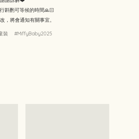
謝謝諒解❤️

行斟酌可等候的時間🙏🏻

改，將會通知有關事宜。
童裝
MiffyBaby2025