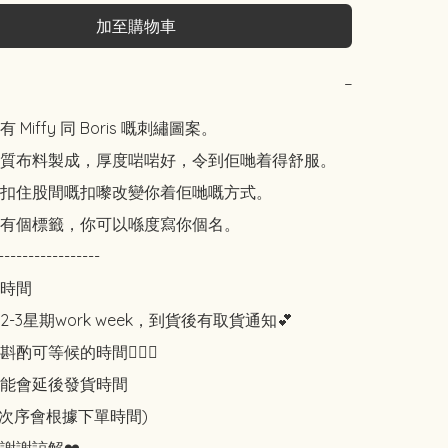
加至購物車
−
Miffy 同 Boris 嘅刺繡圖案。

質布料製成，厚度啱啱好，令到佢哋着得舒服。

扣住股間嘅扣嚟改變你着佢哋嘅方式。

有個標籤，你可以喺度寫你個名。

-----------------

時間

-3星期work week，到貨後有取貨通知💕

可等候的時間🙇🏻‍♀️

能會延後發貨時間

知次序會根據下單時間)
