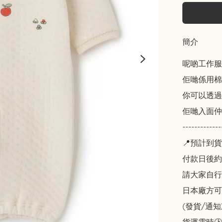
簡介
呢啲工作服有 
佢哋係用棉
你可以透過
佢哋入面仲
-------------
📍預計到貨
付款日後約2
請大家自行斟酌
日本廠方可
(發貨/通