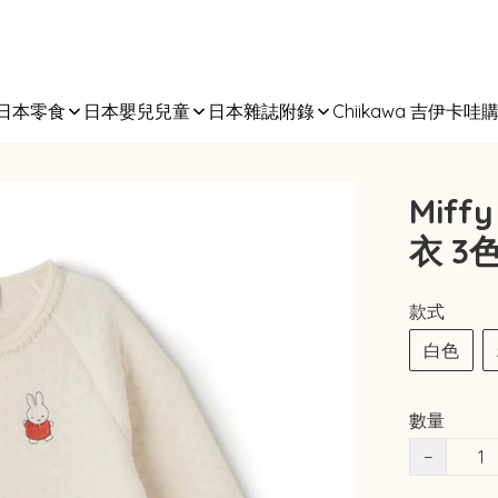
日本零食
日本嬰兒兒童
日本雜誌附錄
Chiikawa 吉伊卡哇
Mif
衣 3色
款式
白色
數量
−