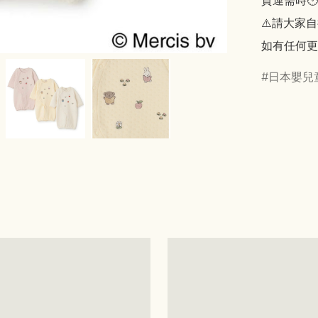
貨運需時🕑
⚠️請大家自
如有任何更
日本嬰兒