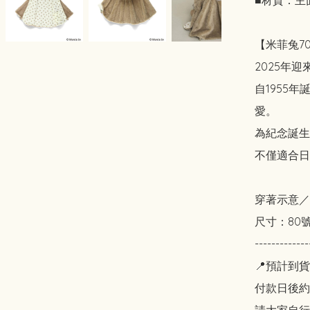
■材質：主面
【米菲兔7
2025年迎
自1955
愛。

為紀念誕生
不僅適合日
穿著示意／顏
尺寸：80號
-------------
📍預計到貨
付款日後約2