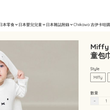
日本零食
日本嬰兒兒童
日本雜誌附錄
Chiikawa 吉伊卡哇
Miff
童包巾
Style
Miffy
數量
−