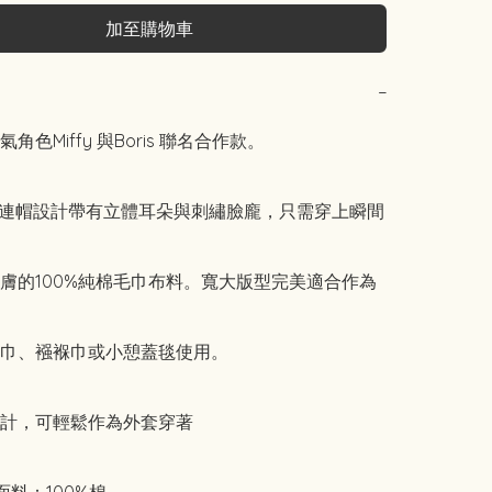
加至購物車
−
角色Miffy 與Boris 聯名合作款。

 連帽設計帶有立體耳朵與刺繡臉龐，只需穿上瞬間
膚的100%純棉毛巾布料。寬大版型完美適合作為
巾、襁褓巾或小憩蓋毯使用。

計，可輕鬆作為外套穿著
