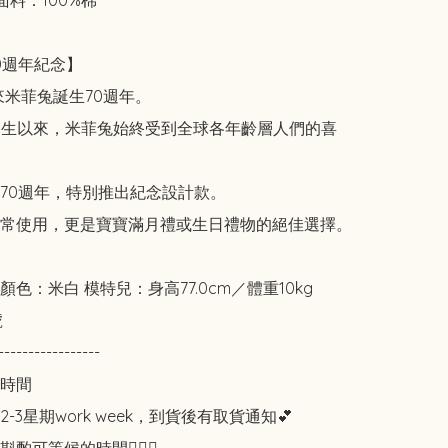
料：100%棉

0週年紀念】

來米菲兔誕生70週年。

年誕生以來，米菲兔始終受到全球各年齡層人們的喜
70週年，特別推出紀念設計款。

常使用，更是寶寶滿月禮或生日禮物的絕佳選擇。

色：米白 模特兒：身高77.0cm／體重10kg



-----------------

時間

-3星期work week，到貨後有取貨通知💕
