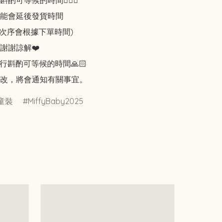
可等候的時間🙇🏻‍♀️

能會延後發貨時間

知次序會根據下單時間)

謝謝諒解❤️

行斟酌可等候的時間🙏🏻

改，將會通知有關事宜。
童裝
MiffyBaby2025