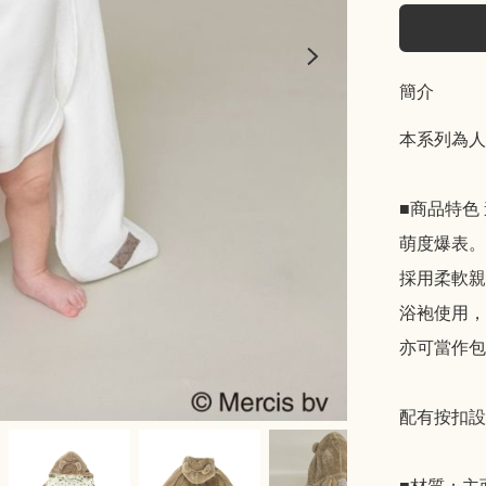
簡介
本系列為人氣
■商品特色
萌度爆表。

採用柔軟親
浴袍使用，

亦可當作包
配有按扣設