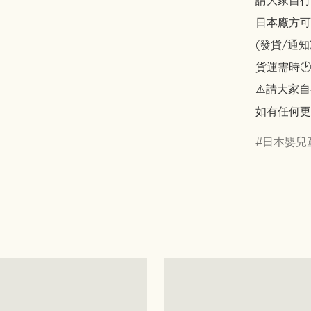
請大家自行斟酌
日本廠方可
(發貨/通
貨運需時🕑
⚠️請大家自
如有任何更
日本嬰兒