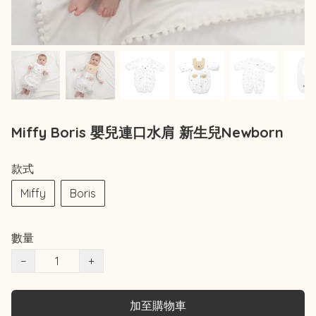
Miffy Boris 嬰兒連口水肩 新生兒Newborn
款式
Miffy
Boris
數量
−
+
加至購物車