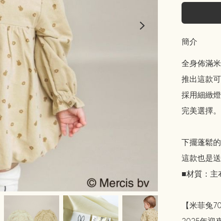
簡介
全身佈滿米
推出這款可
採用細緻燈
完美選擇。

下擺蓬鬆的
這款也是送
■材質：主布
【米菲兔7