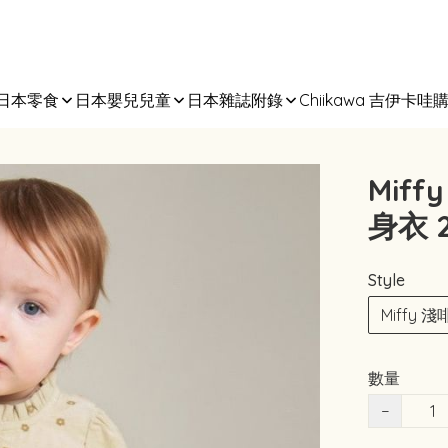
日本零食
日本嬰兒兒童
日本雜誌附錄
Chiikawa 吉伊卡哇
Mif
身衣 
Style
Miffy 淺
數量
−