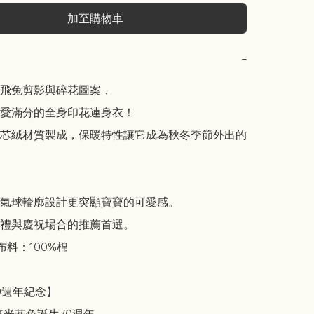
加至購物車
−
飛兔剪影與碎花圖案，

愛滿分的全身印花連身衣！

芯絨材質製成，保暖特性讓它成為秋冬季節外出的
氣球輪廓設計更突顯寶寶的可愛感。

禮與慶祝場合的推薦首選。

料：100%棉

0週年紀念】
