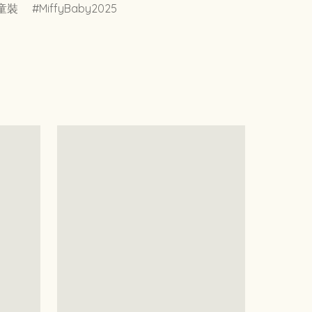
童裝
MiffyBaby2025