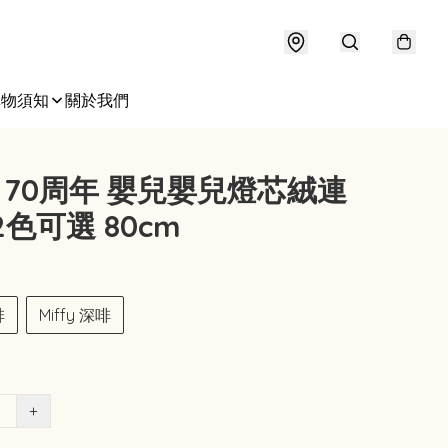
購物須知
關於我們
fy 70周年 嬰兒嬰兒燈芯絨連
2色可選 80cm
啡
Miffy 深啡
+