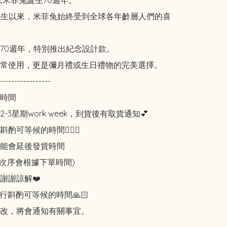
來米菲兔誕生70週年。

年誕生以來，米菲兔始終受到全球各年齡層人們的喜
70週年，特別推出紀念設計款。

常使用，更是彌月禮或生日禮物的完美選擇。

-----------------

時間

-3星期work week，到貨後有取貨通知💕

可等候的時間🙇🏻‍♀️

能會延後發貨時間

知次序會根據下單時間)

謝謝諒解❤️

行斟酌可等候的時間🙏🏻

改，將會通知有關事宜。