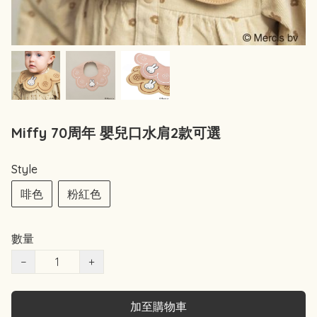
Miffy 70周年 嬰兒口水肩2款可選
Style
啡色
粉紅色
數量
−
+
加至購物車