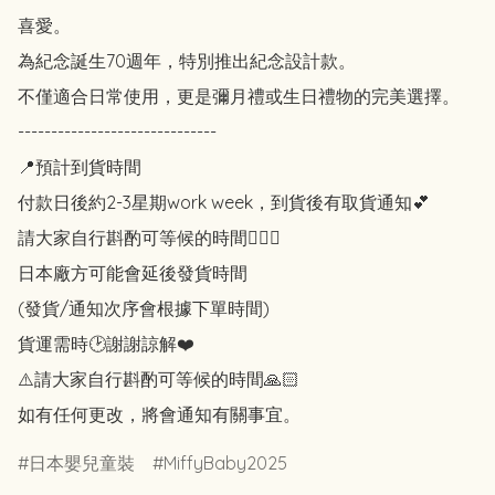
喜愛。

為紀念誕生70週年，特別推出紀念設計款。

不僅適合日常使用，更是彌月禮或生日禮物的完美選擇。

------------------------------

📍預計到貨時間

付款日後約2-3星期work week，到貨後有取貨通知💕

請大家自行斟酌可等候的時間🙇🏻‍♀️

日本廠方可能會延後發貨時間

(發貨/通知次序會根據下單時間)

貨運需時🕑謝謝諒解❤️

⚠️請大家自行斟酌可等候的時間🙏🏻

如有任何更改，將會通知有關事宜。
日本嬰兒童裝
MiffyBaby2025