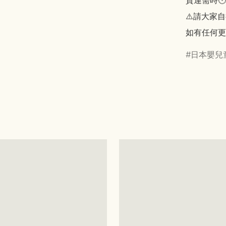
貨運需時🕑
⚠️請大家自
如有任何更
日本嬰兒