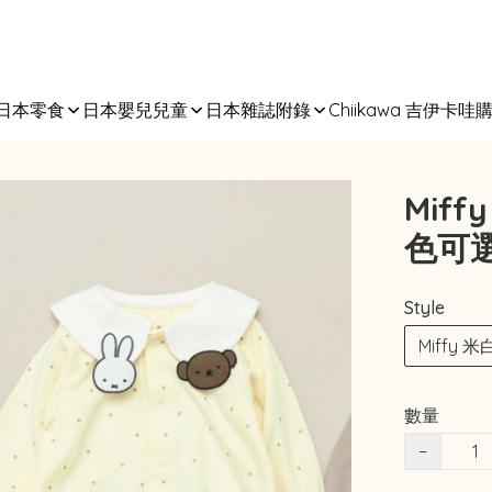
日本零食
日本嬰兒兒童
日本雜誌附錄
Chiikawa 吉伊卡哇
Mif
色可
Style
Miffy 米
數量
−