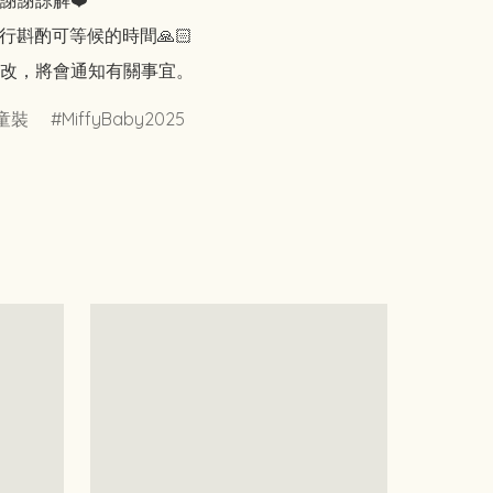
謝謝諒解❤️

行斟酌可等候的時間🙏🏻

改，將會通知有關事宜。
童裝
MiffyBaby2025