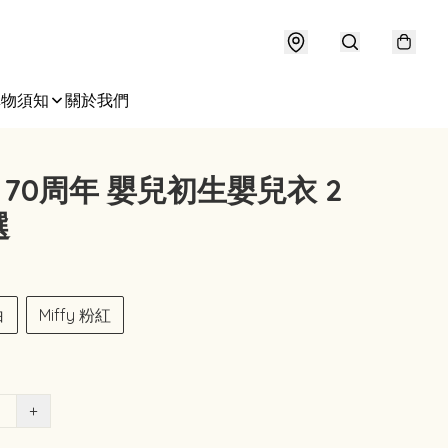
購物須知
關於我們
fy 70周年 嬰兒初生嬰兒衣 2
選
白
Miffy 粉紅
+