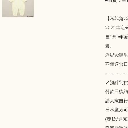
■材質：主布
【米菲兔7
2025年迎
自1955
愛。

為紀念誕生
不僅適合日
-------------
📍預計到貨
付款日後約2
請大家自行斟酌
日本廠方可
(發貨/通