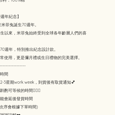
料：100%棉

0週年紀念】

來米菲兔誕生70週年。

年誕生以來，米菲兔始終受到全球各年齡層人們的喜
70週年，特別推出紀念設計款。

常使用，更是彌月禮或生日禮物的完美選擇。

-----------------

時間

-3星期work week，到貨後有取貨通知💕

可等候的時間🙇🏻‍♀️

能會延後發貨時間

知次序會根據下單時間)
