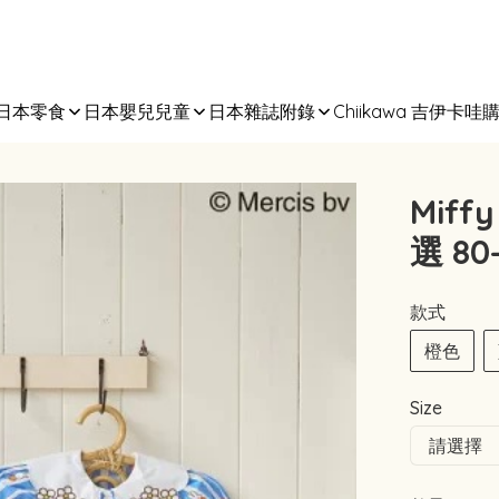
日本零食
日本嬰兒兒童
日本雜誌附錄
Chiikawa 吉伊卡哇
Mif
選 80
款式
橙色
Size