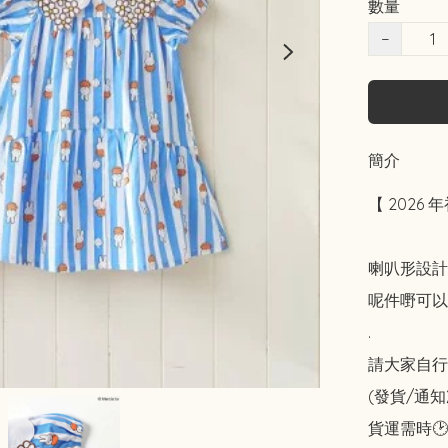
數量
−
簡介
【 2026 
喇叭形設計
呢件嘢可以
.

請大家自行斟酌
(發貨/通
貨運需時🕑