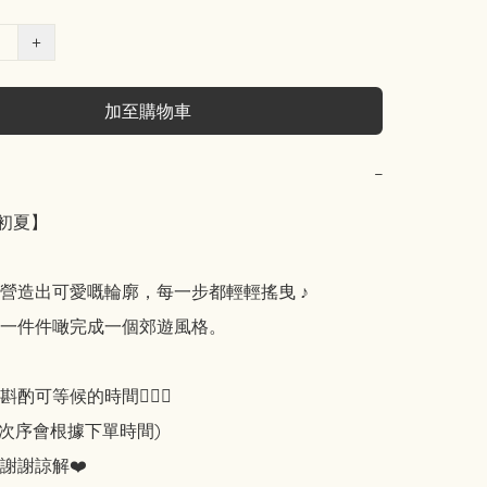
+
加至購物車
−
年初夏】

營造出可愛嘅輪廓，每一步都輕輕搖曳 ♪

一件件噉完成一個郊遊風格。

可等候的時間🙇🏻‍♀️

知次序會根據下單時間)

謝謝諒解❤️
