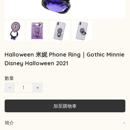
Halloween 米妮 Phone Ring｜Gothic Minnie
Disney Halloween 2021
數量
−
+
加至購物車
簡介
−