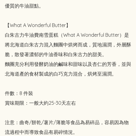
優質的牛油甜點。

【What A Wonderful Butter】

白朱古力牛油費南雪蛋糕（What A Wonderful Butter）是
將北海道白朱古力混入麵團中烘烤而成，質地濕潤，外層酥
脆，散發著濃郁的牛油香味和白朱古力的甜美。

麵團充分利用發酵奶油的鹹味和甜味以及杏仁的芳香，並與
北海道產的食材製成的白巧克力混合，烘烤至濕潤。

件數：8 件裝

賞味期限：一般大約25-30天左右

注意：曲奇/餅乾/薯片/薄脆等食品為易碎品，容易因為物
流過程中而導致食品有易碎情況。
