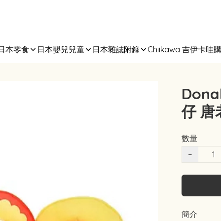
日本零食
日本嬰兒兒童
日本雜誌附錄
Chiikawa 吉伊卡哇
Don
仔 唐
數量
−
簡介