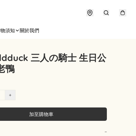
購物須知
關於我們
aldduck 三人の騎士 生日公
老鴨
+
加至購物車
−