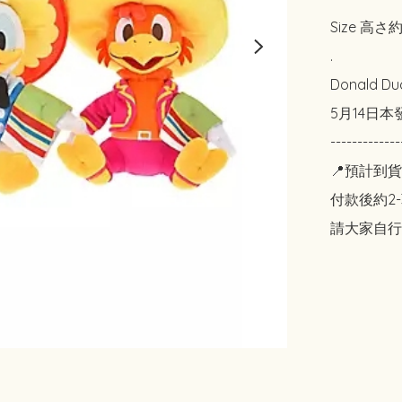
Size 高さ約
.

Donald Duc
5月14日本
-------------
📍預計到貨
付款後約2-
請大家自行斟