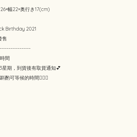
26×幅22×奥行き17(cm)

k Birthday 2021

發售

-----------------

時間

3星期，到貨後有取貨通知💕

酌可等候的時間🙇🏻‍♀️