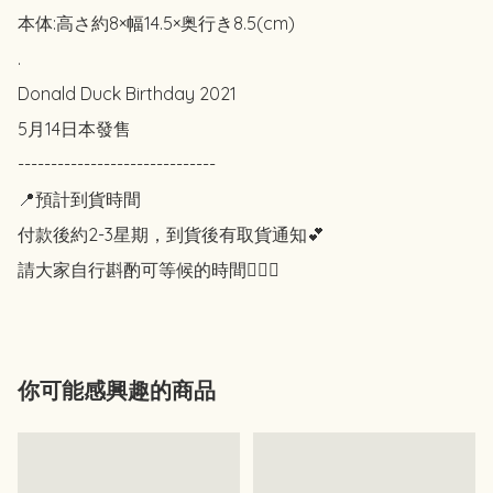
本体:高さ約8×幅14.5×奥行き8.5(cm)

.

Donald Duck Birthday 2021

5月14日本發售

------------------------------

📍預計到貨時間

付款後約2-3星期，到貨後有取貨通知💕

請大家自行斟酌可等候的時間🙇🏻‍♀️
你可能感興趣的商品