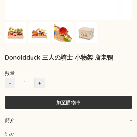
Donaldduck 三人の騎士 小物架 唐老鴨
數量
−
+
加至購物車
簡介
−
Size 
