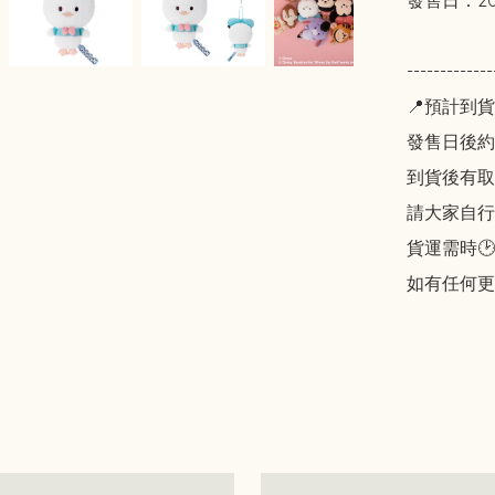
發售日：20
----------
📍預計到貨
發售日後約2
到貨後有取貨
請大家自行斟酌
貨運需時🕑
如有任何更