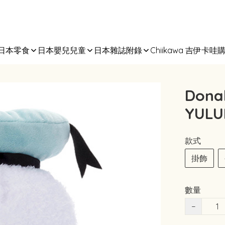
日本零食
日本嬰兒兒童
日本雜誌附錄
Chiikawa 吉伊卡哇
Dona
YUL
款式
掛飾
數量
−