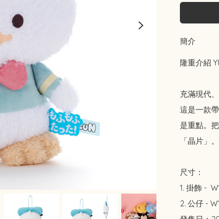
簡介
隆重介紹 YU
充滿現代、
這是一款帶
是重點。把
「晶片」。

尺寸：

1. 掛飾 -  W
2. 公仔 - W