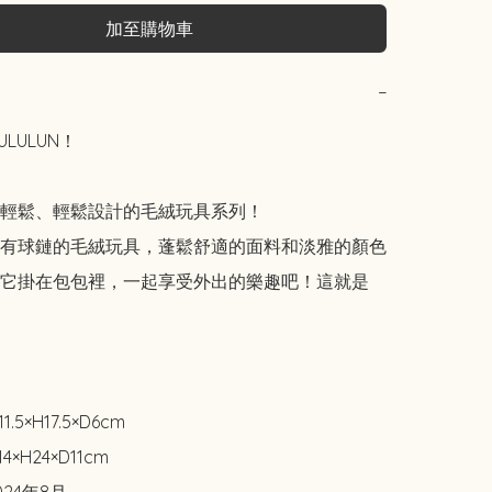
加至購物車
−
LULUN！

輕鬆、輕鬆設計的毛絨玩具系列！

有球鏈的毛絨玩具，蓬鬆舒適的面料和淡雅的顏色
它掛在包包裡，一起享受外出的樂趣吧！這就是
11.5×H17.5×D6cm

14×H24×D11cm
