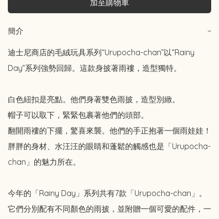
加至購物車
簡介
−
迪士尼商店的毛絨玩具系列“Urupocha-chan”以“Rainy 
Day”系列強勢回歸。這款身披著雨褸，造型獨特。

白色紐扣是亮點。他們身著雙色雨披，造型別緻。

帽子可以取下，緊緊包裹著他們的頭部。

翻開雨褸的下擺，驚喜來襲。他們的手正抱著一個雨娃娃！

胖胖的身材、水汪汪的眼睛和蓬鬆的觸感也是「Urupocha-
chan」的魅力所在。

今年的「Rainy Day」系列共有7款「Urupocha-chan」。

它們分別配有不同顏色的雨披，並附贈一個可愛的配件，一