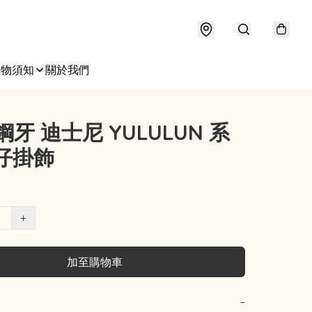
購物須知
關於我們
 鋼牙 迪士尼 YULULUN 系
仔掛飾
+
加至購物車
−