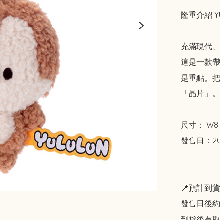
隆重介紹 YU
充滿現代、
這是一款帶
是重點。把
「晶片」。

尺寸： W8 x H
發售日：20
----------
📍預計到貨
發售日後約2
到貨後有取貨