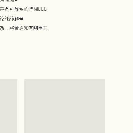
可等候的時間🙇🏻‍♀️

謝謝諒解❤️

改，將會通知有關事宜。