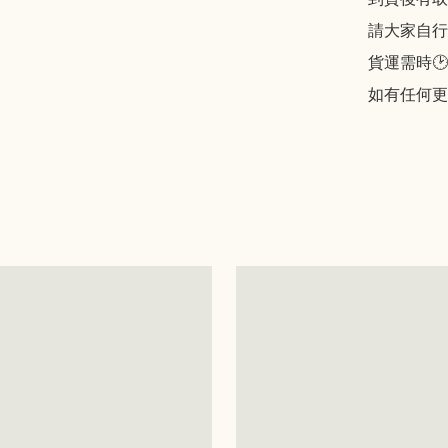
請大家自行斟酌
貨運需時🕑
如有任何更