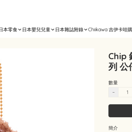
日本零食
日本嬰兒兒童
日本雜誌附錄
Chiikawa 吉伊卡哇
Chip
列 公
數量
−
簡介