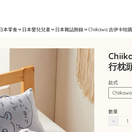
日本零食
日本嬰兒兒童
日本雜誌附錄
Chiikawa 吉伊卡哇
Chi
行枕
款式
Chiikawa
數量
−