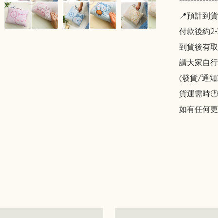
----------
📍預計到貨
付款後約2-
到貨後有取貨
請大家自行斟酌
(發貨/通
貨運需時🕑
如有任何更