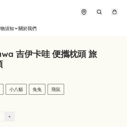
購物須知
關於我們
ikawa 吉伊卡哇 便攜枕頭 旅
頭
小八貓
兔兔
飛鼠
+