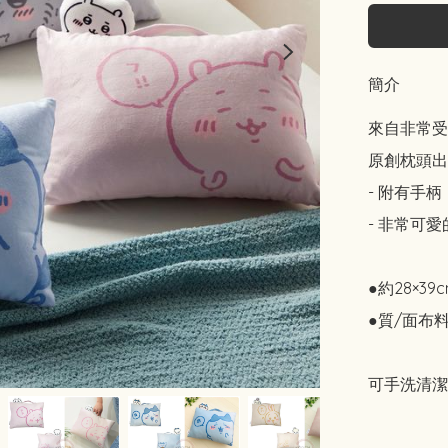
簡介
來自非常受歡
原創枕頭出
- 附有手
- 非常可
●約28×39
●質/面布料
可手洗清潔
