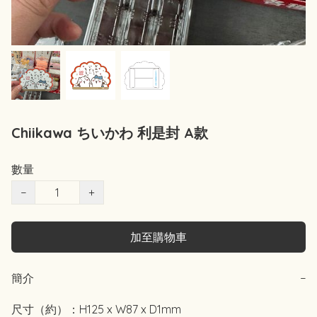
Chiikawa ちいかわ 利是封 A款
數量
−
+
加至購物車
簡介
−
尺寸（約）：H125 x W87 x D1mm
