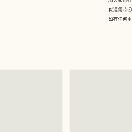
請大家自行斟酌
貨運需時🕑
如有任何更