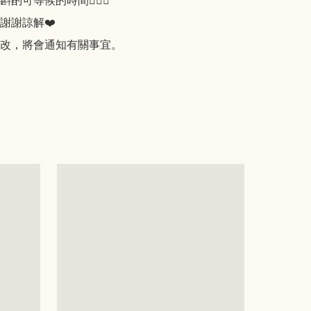
可等候的時間🙇🏻‍♀️

謝謝諒解❤️

改，將會通知有關事宜。