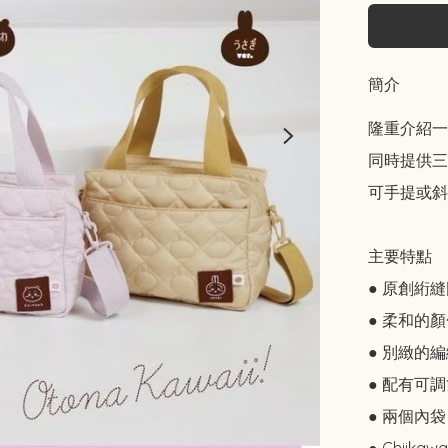
簡介
隆重介紹一款
同時提供三
可手提或斜
主要特點

● 原創絎縫
● 柔和的
● 別緻的
● 配有可
● 兩個內