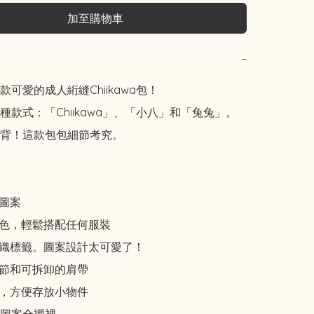
加至購物車
−
可愛的成人絎縫Chiikawa包！

種款式：「Chiikawa」、「小八」和「兔兔」。

背！這款包包細節考究。

圖案

顏色，輕鬆搭配任何服裝

編織標籤。圖案設計太可愛了！

調節和可拆卸的肩帶

袋，方便存放小物件
