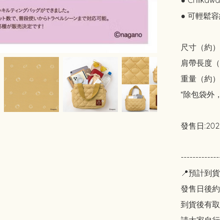
● Chiika
● 可輕鬆容
尺寸（約）：高 
肩帶長度（最
重量（約）：
*除包袋外
發售日:202
----------
📍預計到貨
發售日後約2
到貨後有取貨