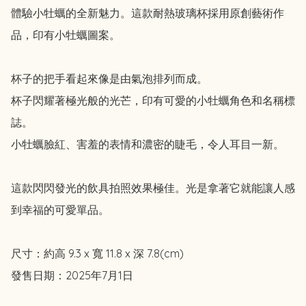
體驗小牡蠣的全新魅力。這款耐熱玻璃杯採用原創藝術作
品，印有小牡蠣圖案。

杯子的把手看起來像是由氣泡排列而成。

杯子閃耀著極光般的光芒，印有可愛的小牡蠣角色和名稱標
誌。

小牡蠣臉紅、害羞的表情和濃密的睫毛，令人耳目一新。

這款閃閃發光的飲具拍照效果極佳。光是拿著它就能讓人感
到幸福的可愛單品。

尺寸：約高 9.3 x 寬 11.8 x 深 7.8(cm)

發售日期：2025年7月1日
