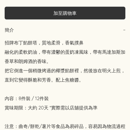
加至購物車
簡介
−
招牌布丁餡餅塔，質地柔滑，香氣撲鼻

融化的柔軟奶油，帶有濃鬱的蛋奶凍風味，帶有馬達加斯加
香草和朗姆酒的香味。

把它倒進一個稍微烤過的椰漿餡餅裡，然後放在明火上煎，
直到它變得酥脆和芳香。配上焦糖醬。

內容：8件裝 / 12件裝

賞味期限：大約 20天 *實際需以店舖提供為準

注意：曲奇/餅乾/薯片等食品為易碎品，容易因為物流過程