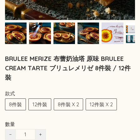
BRULEE MERIZE 布蕾奶油塔 原味 BRULEE
CREAM TARTE ブリュレメリゼ 8件裝 / 12件
裝
款式
8件裝
12件裝
8件裝 X 2
12件裝 X 2
數量
−
+