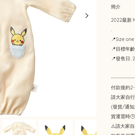
簡介
2022最新
.

📍Size one
📍目標年齡: 
📍發售日: 2
-------------
付款後約2-
請大家自行斟酌
(發貨/通
貨運需時🕑
⚠️請大家自