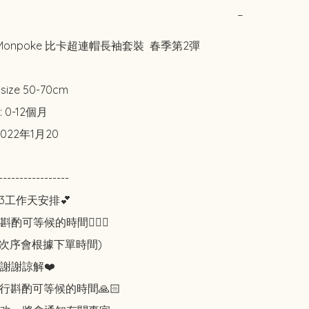
−
 Monpoke 比卡超連帽長袖套裝  春季第2彈

 size 50-70cm

0-12個月

022年1月20

-----------------

3工作天安排💕

可等候的時間🙇🏻‍♀️

知次序會根據下單時間)

謝謝諒解❤️

行斟酌可等候的時間🙏🏻
