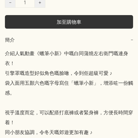
−
+
加至購物車
簡介
−
介紹人氣動畫《蠟筆小新》中嘅白同蒲燒左右衛門嘅連身
衣！

引擎罩嘅造型好似角色嘅臉噉，令到佢超級可愛 ♪

袋入面用五顏六色嘅字母寫住「蠟筆小新」，增添咗一份觸
感。

視乎溫度而定，可以配搭打底褲或者緊身褲，方便長時間穿
着！

同小朋友協調，令冬天嘅郊遊更加有趣 ♪
